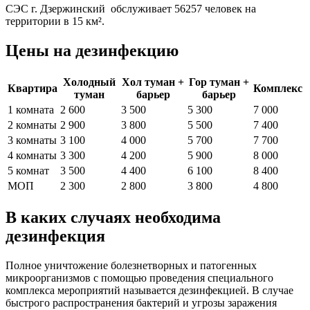
СЭС г. Дзержинский обслуживает 56257 человек на
территории в 15 км².
Цены на дезинфекцию
Холодный
Хол туман +
Гор туман +
Квартира
Комплекс
туман
барьер
барьер
1 комната
2 600
3 500
5 300
7 000
2 комнаты
2 900
3 800
5 500
7 400
3 комнаты
3 100
4 000
5 700
7 700
4 комнаты
3 300
4 200
5 900
8 000
5 комнат
3 500
4 400
6 100
8 400
МОП
2 300
2 800
3 800
4 800
В каких случаях необходима
дезинфекция
Полное уничтожение болезнетворных и патогенных
микроорганизмов с помощью проведения специального
комплекса мероприятий называется дезинфекцией. В случае
быстрого распространения бактерий и угрозы заражения