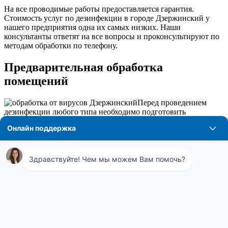
На все проводимые работы предоставляется гарантия.
Стоимость услуг по дезинфекции в городе Дзержинский у
нашего предприятия одна их самых низких. Наши
консультанты ответят на все вопросы и проконсультируют по
методам обработки по телефону.
Предварительная обработка
помещений
Перед проведением
дезинфекции любого типа необходимо подготовить
обрабатываемое помещение. Для этого проводится
генеральная уборка, она позволит максимально
воздействовать препаратам при использовании. Наличие
грязи и пыли могут снизить эффект воздействия специальных
средств. Полы требуется помыть со специальным раствором.
Данный дезинфицирующий раствор можно использовать для
протирания поверхностей и распыления.
Выбор предприятия для дезинфекции
Для определения задач необходимо знать объем выполняемых
работ. При проведении дезинфекции в небольшом помещении