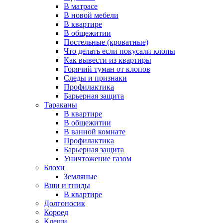
В матрасе
В новой мебели
В квартире
В общежитии
Постельные (кроватные)
Что делать если покусали клопы
Как вывести из квартиры
Горячий туман от клопов
Следы и признаки
Профилактика
Барьерная защита
Тараканы
В квартире
В общежитии
В ванной комнате
Профилактика
Барьерная защита
Уничтожение газом
Блохи
Земляные
Вши и гниды
В квартире
Долгоносик
Короед
Клещи