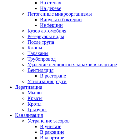
На стенах
На дереве
Патогенные микроорганизмы
Вирусы и бактерии
Инфекции
Кузов автомобиля
Резервуары воды
После трупа
Клопы
Тараканы
Трубопровод
Удаление неприятных запахов в квартире
Вентиляция
В ресторане
Утилизация ртути
Дератизация
Мыши
Крысы
Кроты
Грызуны
Канализация
Устранение засоров
В унитазе
В раковине
В квартире