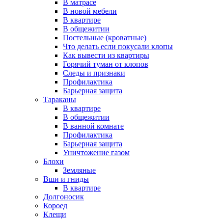
В матрасе
В новой мебели
В квартире
В общежитии
Постельные (кроватные)
Что делать если покусали клопы
Как вывести из квартиры
Горячий туман от клопов
Следы и признаки
Профилактика
Барьерная защита
Тараканы
В квартире
В общежитии
В ванной комнате
Профилактика
Барьерная защита
Уничтожение газом
Блохи
Земляные
Вши и гниды
В квартире
Долгоносик
Короед
Клещи