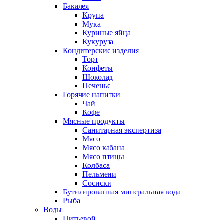
Бакалея
Крупа
Мука
Куриные яйца
Кукуруза
Кондитерские изделия
Торт
Конфеты
Шоколад
Печенье
Горячие напитки
Чай
Кофе
Мясные продукты
Санитарная экспертиза
Мясо
Мясо кабана
Мясо птицы
Колбаса
Пельмени
Сосиски
Бутилированная минеральная вода
Рыба
Воды
Питьевой