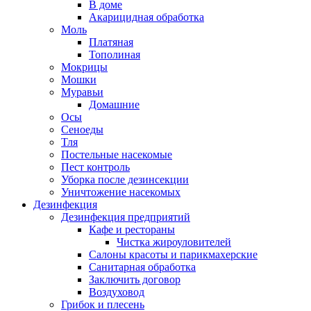
В доме
Акарицидная обработка
Моль
Платяная
Тополиная
Мокрицы
Мошки
Муравьи
Домашние
Осы
Сеноеды
Тля
Постельные насекомые
Пест контроль
Уборка после дезинсекции
Уничтожение насекомых
Дезинфекция
Дезинфекция предприятий
Кафе и рестораны
Чистка жироуловителей
Салоны красоты и парикмахерские
Санитарная обработка
Заключить договор
Воздуховод
Грибок и плесень