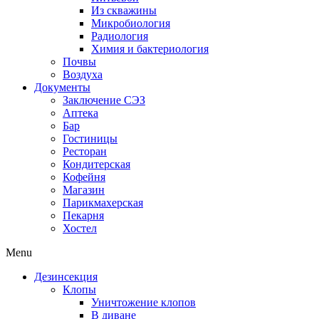
Из скважины
Микробиология
Радиология
Химия и бактериология
Почвы
Воздуха
Документы
Заключение СЭЗ
Аптека
Бар
Гостиницы
Ресторан
Кондитерская
Кофейня
Магазин
Парикмахерская
Пекарня
Хостел
Menu
Дезинсекция
Клопы
Уничтожение клопов
В диване