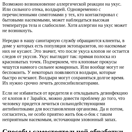
Возможно возникновение аллергической реакции на укус.
Или сильного отека, волдырей. Одновременно с
перечисленными симптомами у тех, кто контактировал с
бытовыми насекомыми, может наблюдаться высокая
температура тела и слабосилие. Хотя аллергии на укус может
не возникнуть.
Нередко в нашу санитарную службу обращаются клиенты, в
доме у которых есть популяция эктопаразитов, но насекомые
них не кусают. Это значит, что после укуса клопов не остается
следов от укусов. Укус выглядит так: прямая полоска из
красноватых точек. Подчеркнем, что клоповые прокусы
чешутся намного сильнее комариных. Или вообще могут не
беспокоить. У некоторых появляются волдыри, которые
быстро исчезают. Волдыри могут сохраняться долгое время.
Их нужно срочно лечить десенсибилизаторами.
Если не избавиться от вредителя и откладывать дезинфекцию
от клопов в г Зарайск, можно довести проблему до того, что
человеку придется лечиться сильнодействующими
антибиотиками для восстановления организма. Да и потом,
согласитесь, не особо приятно жить бок-о-бок с таким
неприятным насекомым, источающим зловонный запах.
Способы самостоятельной обработки