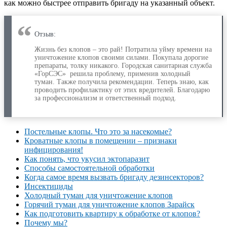
как можно быстрее отправить бригаду на указанный объект.
Отзыв:
Жизнь без клопов – это рай! Потратила уйму времени на
уничтожение клопов своими силами. Покупала дорогие
препараты, толку никакого. Городская санитарная служба
«ГорСЭС» решила проблему, применив холодный
туман. Также получила рекомендации. Теперь знаю, как
проводить профилактику от этих вредителей. Благодарю
за профессионализм и ответственный подход.
Постельные клопы. Что это за насекомые?
Кроватные клопы в помещении – признаки
инфицирования!
Как понять, что укусил эктопаразит
Способы самостоятельной обработки
Когда самое время вызвать бригаду дезинсекторов?
Инсектициды
Холодный туман для уничтожение клопов
Горячий туман для уничтожение клопов Зарайск
Как подготовить квартиру к обработке от клопов?
Почему мы?