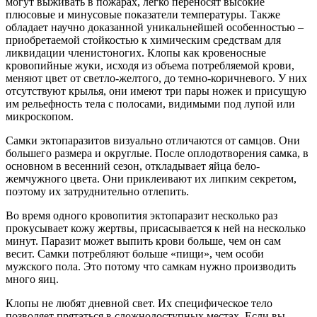
могут выживать в пожарах, легко переносят высокие
плюсовые и минусовые показатели температуры. Также
обладает научно доказанной уникальнейшей особенностью –
приобретаемой стойкостью к химическим средствам для
ликвидации членистоногих. Клопы как кровеносные
кровопийные жуки, исходя из объема потребляемой крови,
меняют цвет от светло-желтого, до темно-коричневого. У них
отсутствуют крылья, они имеют три пары ножек и присущую
им рельефность тела с полосами, видимыми под лупой или
микроскопом.
Самки эктопаразитов визуально отличаются от самцов. Они
большего размера и округлые. После оплодотворения самка, в
основном в весенний сезон, откладывает яйца бело-
жемчужного цвета. Они приклеивают их липким секретом,
поэтому их затруднительно отлепить.
Во время одного кровопития эктопаразит несколько раз
прокусывает кожу жертвы, присасывается к ней на несколько
минут. Паразит может выпить крови больше, чем он сам
весит. Самки потребляют больше «пищи», чем особи
мужского пола. Это потому что самкам нужно производить
много яиц.
Клопы не любят дневной свет. Их специфическое тело
позволяет прятаться в сложнодоступных местах. Если вы