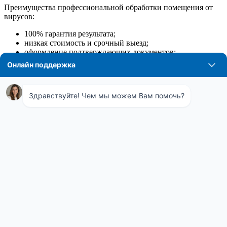
Преимущества профессиональной обработки помещения от
вирусов:
100% гарантия результата;
низкая стоимость и срочный выезд;
оформление подтверждающих документов;
лицензированные химикаты;
новейшие технологии обработки, позволяющие
захватить самые мелкие детали;
выполнение работ командой опытных мастеров.
Процедура абсолютно безопасна для людей и животных.
Диагностика степени заражения производится бесплатно.
Клиентам предоставляется на выбор оптимальные решения и
несколько препаратов на выбор. Все химические составы
имеют необходимые лицензии и сертификаты.
Предварительную подготовку объекта перед обработкой
производить не нужно. После работы не остаётся ни запахов,
ни каких-либо внешних признаков произведённой
дезинфекции.
Организация сможет выдавать необходимые документы для
подачи отчётности в государственные органы надзора за
эпидемиологической ситуацией. В работу берутся даже самые
запущенные и загрязнённые помещения. Компания